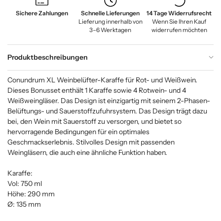
Sichere Zahlungen
Schnelle Lieferungen
14 Tage Widerrufsrecht
Lieferung innerhalb von
Wenn Sie Ihren Kauf
3–6 Werktagen
widerrufen möchten
Produktbeschreibungen
Conundrum XL Weinbelüfter-Karaffe für Rot- und Weißwein.
Dieses Bonusset enthält 1 Karaffe sowie 4 Rotwein- und 4
Weißweingläser. Das Design ist einzigartig mit seinem 2-Phasen-
Belüftungs- und Sauerstoffzufuhrsystem. Das Design trägt dazu
bei, den Wein mit Sauerstoff zu versorgen, und bietet so
hervorragende Bedingungen für ein optimales
Geschmackserlebnis. Stilvolles Design mit passenden
Weingläsern, die auch eine ähnliche Funktion haben.
Karaffe:
Vol: 750 ml
Höhe: 290 mm
Ø: 135 mm