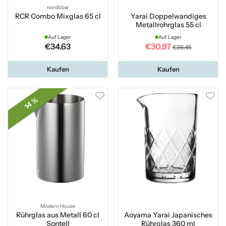
nordicbar
RCR Combo Mixglas 65 cl
Yarai Doppelwandiges
Metallrohrglas 55 cl
Auf Lager
Auf Lager
€34.63
€30.97
€36.45
Kaufen
Kaufen
14 %
Modern House
Rührglas aus Metall 60 cl
Aoyama Yarai Japanisches
Sontell
Rührglas 360 ml