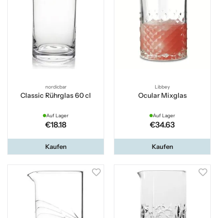
nordicbar
Libbey
Classic Rührglas 60 cl
Ocular Mixglas
Auf Lager
Auf Lager
€18.18
€34.63
Kaufen
Kaufen