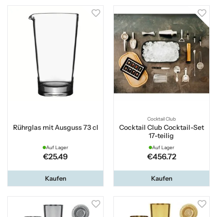
Cocktail Club
Rührglas mit Ausguss 73 cl
Cocktail Club Cocktail-Set
17-teilig
Auf Lager
Auf Lager
€25.49
€456.72
Kaufen
Kaufen