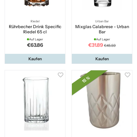
Riedel
Urban Bar
Rührbecher Drink Specific
Mixglas Calabrese - Urban
Riedel 65 cl
Bar
Auf Lager
Auf Lager
€63.86
€31.89
€45.59
Kaufen
Kaufen
15 %