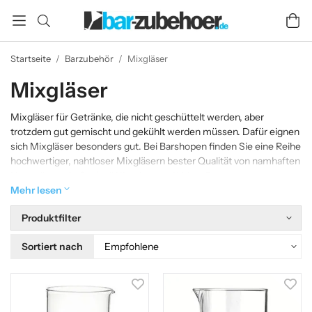
Startseite
/
Barzubehör
/
Mixgläser
Mixgläser
Mixgläser für Getränke, die nicht geschüttelt werden, aber
trotzdem gut gemischt und gekühlt werden müssen. Dafür eignen
sich Mixgläser besonders gut. Bei Barshopen finden Sie eine Reihe
hochwertiger, nahtloser Mixgläsern bester Qualität von namhaften
Herstellern wie Cocktail Kingdom und Urban Bar usw.
Mehr lesen
Produktfilter
Sortiert nach