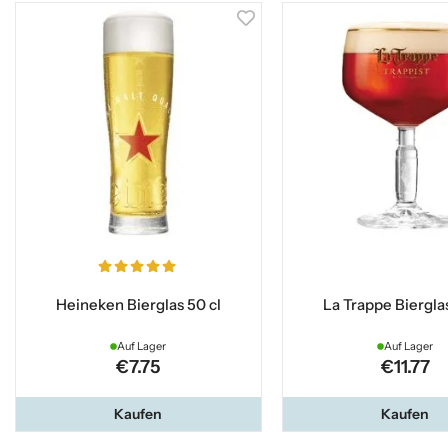
Heineken Bierglas 50 cl
La Trappe Bierglas
Auf Lager
Auf Lager
€7.75
€11.77
Kaufen
Kaufen