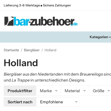
Lieferung 3-6 Werktage
Sichere Zahlungen
Kategorien
Startseite
/
Biergläser
/
Holland
Holland
Biergläser aus den Niederlanden
mit dem
Brauereilogo
sin
und
La Trappe
in unterschiedlichen Designs.
Produktfilter
Marke
Material
Größe
Sortiert nach