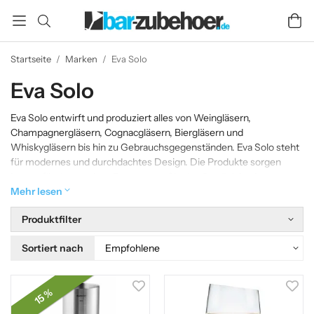
Startseite
/
Marken
/
Eva Solo
Eva Solo
Eva Solo entwirft und produziert alles von Weingläsern,
Champagnergläsern, Cognacgläsern, Biergläsern und
Whiskygläsern bis hin zu Gebrauchsgegenständen. Eva Solo steht
für modernes und durchdachtes Design. Die Produkte sorgen
immer für das gewisse Extra, wenn Sie das Getränk in einem
stilvollen Weinglas servieren oder den Wein aus einer stilvollen
Mehr lesen
Weinkaraffe einschenken möchten.
Produktfilter
Sortiert nach
15 %