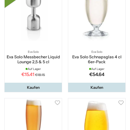
Eva Solo
Eva Solo
Eva Solo Messbecher Liquid
Eva Solo Schnapsglas 4 cl
Lounge 2,5 & 5 cl
6er-Pack
Auf Lager
Auf Lager
€15.41
€54.64
€18.15
Kaufen
Kaufen