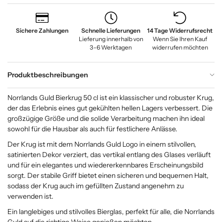
Sichere Zahlungen
Schnelle Lieferungen
14 Tage Widerrufsrecht
Lieferung innerhalb von
Wenn Sie Ihren Kauf
3–6 Werktagen
widerrufen möchten
Produktbeschreibungen
Norrlands Guld Bierkrug 50 cl ist ein klassischer und robuster Krug,
der das Erlebnis eines gut gekühlten hellen Lagers verbessert. Die
großzügige Größe und die solide Verarbeitung machen ihn ideal
sowohl für die Hausbar als auch für festlichere Anlässe.
Der Krug ist mit dem Norrlands Guld Logo in einem stilvollen,
satinierten Dekor verziert, das vertikal entlang des Glases verläuft
und für ein elegantes und wiedererkennbares Erscheinungsbild
sorgt. Der stabile Griff bietet einen sicheren und bequemen Halt,
sodass der Krug auch im gefüllten Zustand angenehm zu
verwenden ist.
Ein langlebiges und stilvolles Bierglas, perfekt für alle, die Norrlands
Guld auf die richtige Weise genießen möchten.