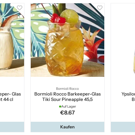
Bormioli Rocco
eper- Glas
Bormioli Rocco Barkeeper-Glas
Ypsilo
t 44 cl
Tiki Sour Pineapple 45,5
B
Auf Lager
€8.67
Kaufen