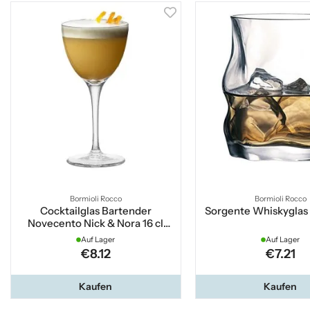
Bormioli Rocco
Bormioli Rocco
Cocktailglas Bartender
Sorgente Whiskyglas 
Novecento Nick & Nora 16 cl
Bormioli Rocco
Auf Lager
Auf Lager
€8.12
€7.21
Kaufen
Kaufen