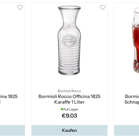
Bormioli Rocco
cina 1825
Bormioli Rocco Officina 1825
Bormi
l
Karaffe 1 Liter
Schnap
Auf Lager
€9.03
Kaufen