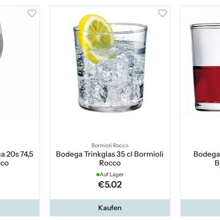
Bormioli Rocco
a 20s 74,5
Bodega Trinkglas 35 cl Bormioli
Bodega 
cco
Rocco
B
Auf Lager
€5.02
Kaufen