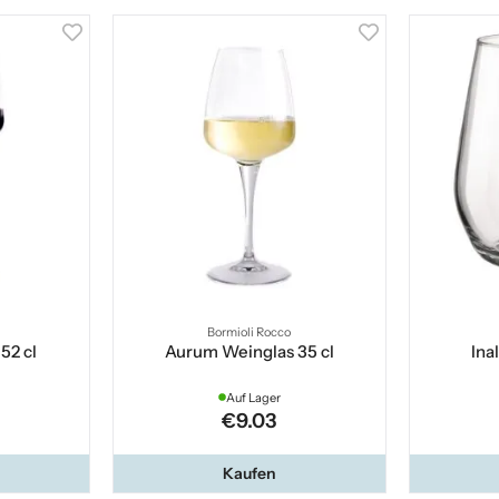
Bormioli Rocco
52 cl
Aurum Weinglas 35 cl
Ina
Auf Lager
€9.03
Kaufen