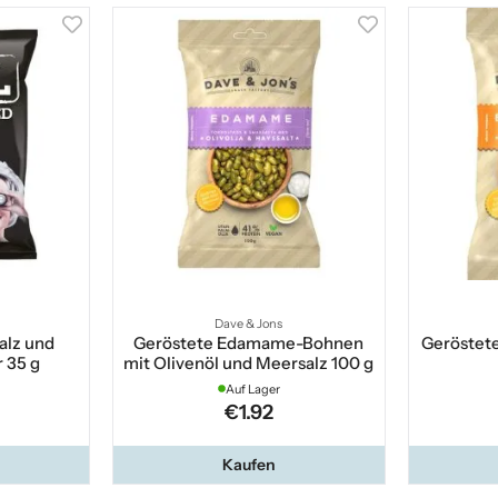
Dave & Jons
alz und
Geröstete Edamame-Bohnen
Geröstet
r 35 g
mit Olivenöl und Meersalz 100 g
Auf Lager
€1.92
Kaufen