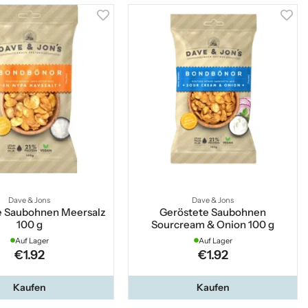
Dave & Jons
Dave & Jons
e Saubohnen Meersalz
Geröstete Saubohnen
100 g
Sourcream & Onion 100 g
Auf Lager
Auf Lager
€1.92
€1.92
Kaufen
Kaufen