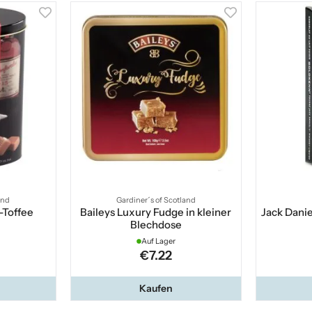
and
Gardiner´s of Scotland
-Toffee
Baileys Luxury Fudge in kleiner
Jack Dani
Blechdose
Auf Lager
€7.22
Kaufen