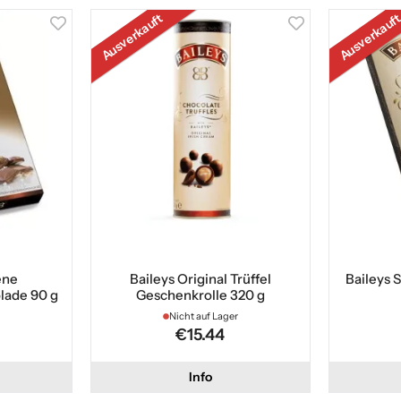
Ausverkauft
Ausverkauf
ene
Baileys Original Trüffel
Baileys 
lade 90 g
Geschenkrolle 320 g
Nicht auf Lager
€15.44
Info