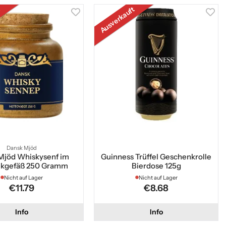
t
Ausverkauft
Dansk Mjöd
Mjöd Whiskysenf im
Guinness Trüffel Geschenkrolle
ikgefäß 250 Gramm
Bierdose 125g
Nicht auf Lager
Nicht auf Lager
€11.79
€8.68
Info
Info