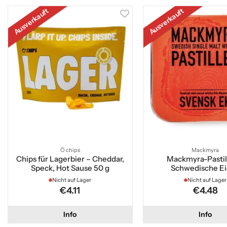
Ausverkauft
Ausverkauft
Ö chips
Mackmyra
Chips für Lagerbier – Cheddar,
Mackmyra-Pastil
Speck, Hot Sause 50 g
Schwedische E
Nicht auf Lager
Nicht auf Lager
€4.11
€4.48
Info
Info