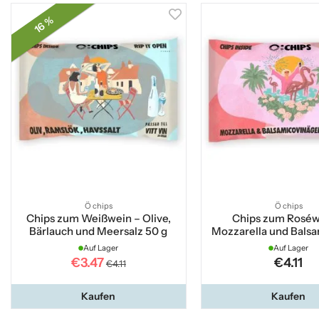
16 %
Ö chips
Ö chips
Chips zum Weißwein – Olive,
Chips zum Roséw
Bärlauch und Meersalz 50 g
Mozzarella und Balsa
Auf Lager
Auf Lager
€3.47
€4.11
€4.11
Kaufen
Kaufen