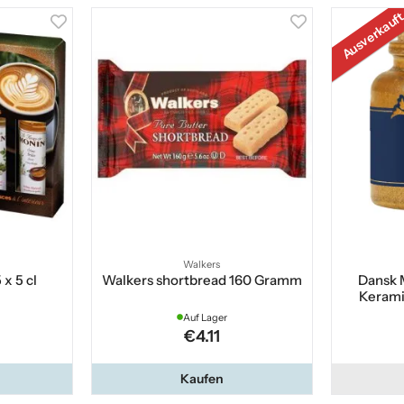
Ausverkauf
Walkers
x 5 cl
Walkers shortbread 160 Gramm
Dansk 
Keram
Auf Lager
€4.11
Kaufen