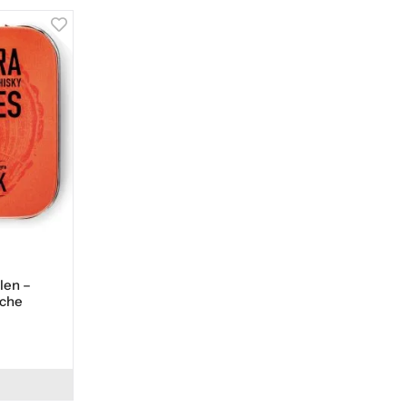
len –
iche