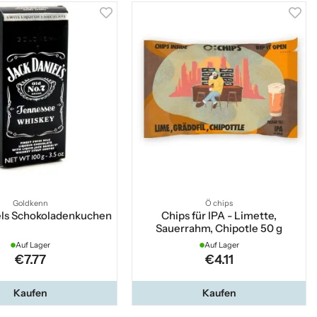
Goldkenn
Ö chips
els Schokoladenkuchen
Chips für IPA - Limette,
Sauerrahm, Chipotle 50 g
Auf Lager
Auf Lager
€7.77
€4.11
Kaufen
Kaufen