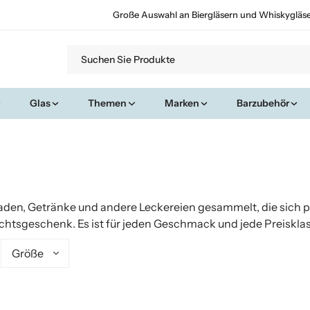
Große Auswahl an Biergläsern und Whiskygläs
Glas
Themen
Marken
Barzubehör
laden, Getränke und andere Leckereien gesammelt, die sich
sgeschenk. Es ist für jeden Geschmack und jede Preisklasse
Größe