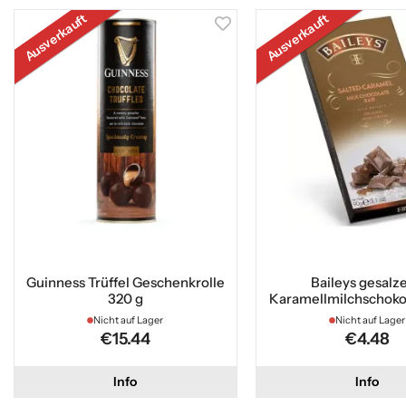
Ausverkauft
Ausverkauft
Guinness Trüffel Geschenkrolle
Baileys gesalz
320 g
Karamellmilchschoko
Nicht auf Lager
Nicht auf Lager
€15.44
€4.48
Info
Info