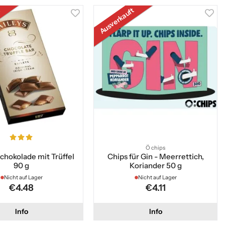
t
Ausverkauft
Ö chips
Schokolade mit Trüffel
Chips für Gin - Meerrettich,
90 g
Koriander 50 g
Nicht auf Lager
Nicht auf Lager
€4.48
€4.11
Info
Info