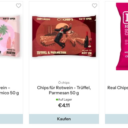
Ö chips
ein –
Chips für Rotwein - Trüffel,
Real Chips
mico 50 g
Parmesan 50 g
Auf Lager
€4.11
Kaufen