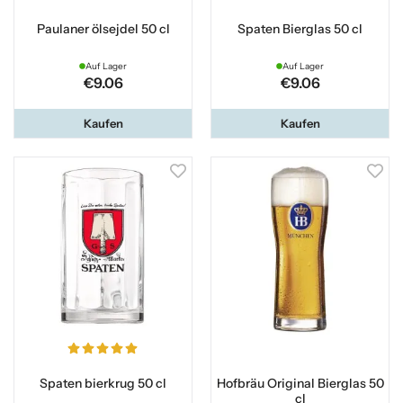
Paulaner ölsejdel 50 cl
Spaten Bierglas 50 cl
Auf Lager
Auf Lager
€9.06
€9.06
Kaufen
Kaufen
Spaten bierkrug 50 cl
Hofbräu Original Bierglas 50
cl