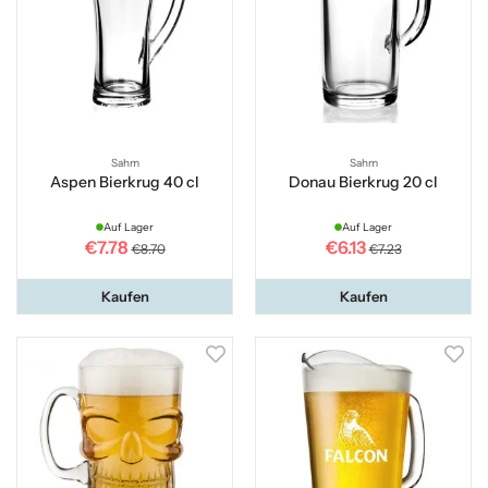
Sahm
Sahm
Aspen Bierkrug 40 cl
Donau Bierkrug 20 cl
Auf Lager
Auf Lager
€7.78
€6.13
€8.70
€7.23
Kaufen
Kaufen