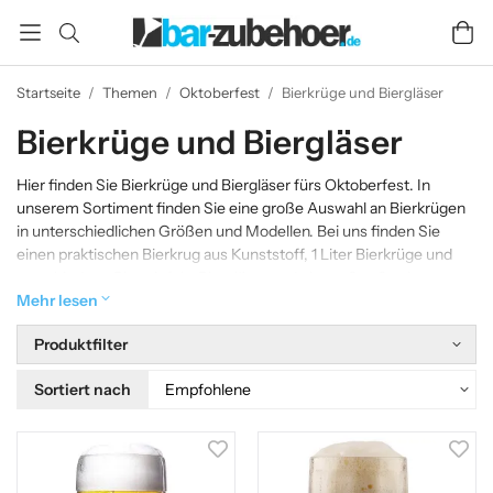
Startseite
/
Themen
/
Oktoberfest
/
Bierkrüge und Biergläser
Bierkrüge und Biergläser
Hier finden Sie Bierkrüge und Biergläser fürs Oktoberfest. In
unserem Sortiment finden Sie eine große Auswahl an Bierkrügen
in unterschiedlichen Größen und Modellen. Bei uns finden Sie
einen praktischen Bierkrug aus Kunststoff, 1 Liter Bierkrüge und
verschiedene Bierstiefel - Biergläser und ein großes Sortiment an
Gläsern von deutschen und bayerischen Brauereien.
Mehr lesen
Produktfilter
Sortiert nach