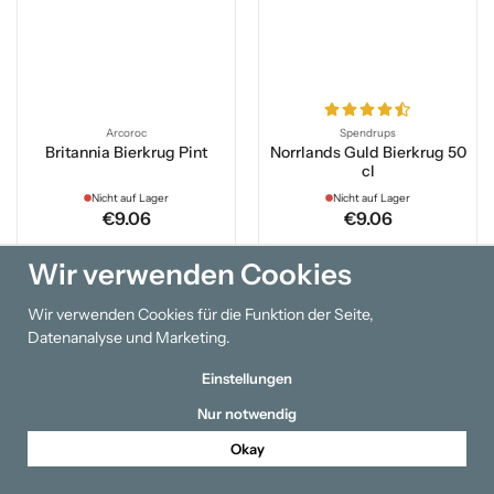
Arcoroc
Spendrups
Britannia Bierkrug Pint
Norrlands Guld Bierkrug 50
cl
Nicht auf Lager
Nicht auf Lager
€9.06
€9.06
Wir verwenden Cookies
Info
Info
Wir verwenden Cookies für die Funktion der Seite,
Ausverkauft
Ausverkauft
Datenanalyse und Marketing.
Einstellungen
Nur notwendig
Okay