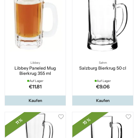
Libbey
Sahm
Libbey Paneled Mug
Salzburg Bierkrug 50 cl
Bierkrug 355 ml
Auf Lager
Auf Lager
€11.81
€9.06
Kaufen
Kaufen
15 %
11 %