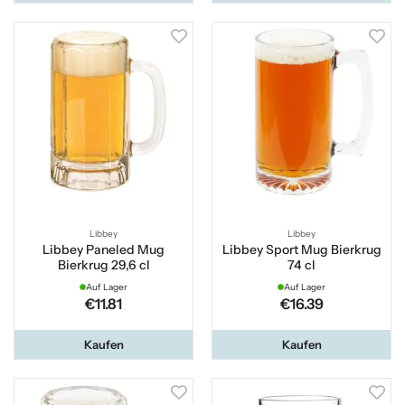
Libbey
Libbey
Libbey Paneled Mug
Libbey Sport Mug Bierkrug
Bierkrug 29,6 cl
74 cl
Auf Lager
Auf Lager
€11.81
€16.39
Kaufen
Kaufen