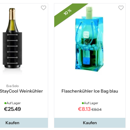
10 %
Eva Solo
 StayCool Weinkühler
Flaschenkühler Ice Bag blau
Auf Lager
Auf Lager
€25.49
€8.13
€9.04
Kaufen
Kaufen