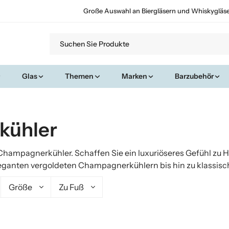
Große Auswahl an Biergläsern und Whiskygläs
Glas
Themen
Marken
Barzubehör
kühler
 Champagnerkühler. Schaffen Sie ein luxuriöseres Gefühl zu 
n eleganten vergoldeten Champagnerkühlern bis hin zu klassi
Größe
Zu Fuß