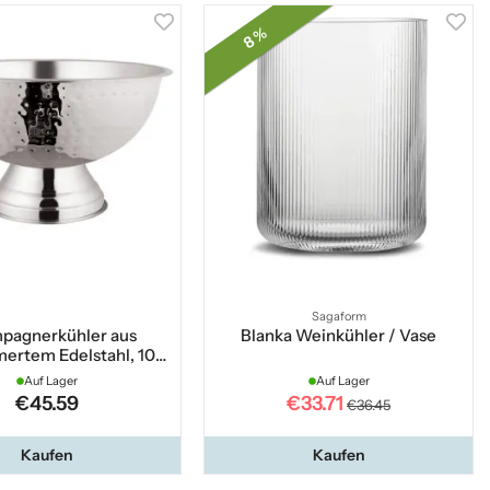
8 %
Sagaform
pagnerkühler aus
Blanka Weinkühler / Vase
rtem Edelstahl, 10
Liter
Auf Lager
Auf Lager
€45.59
€33.71
€36.45
Kaufen
Kaufen