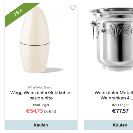
20 %
Wine Web Design
Wegg Weinkühler/Sektkühler
Weinkühler Metall
basic white
Weinranken 4 L
Auf Lager
Auf Lager
€54.73
€77.57
€68.43
Kaufen
Kaufen