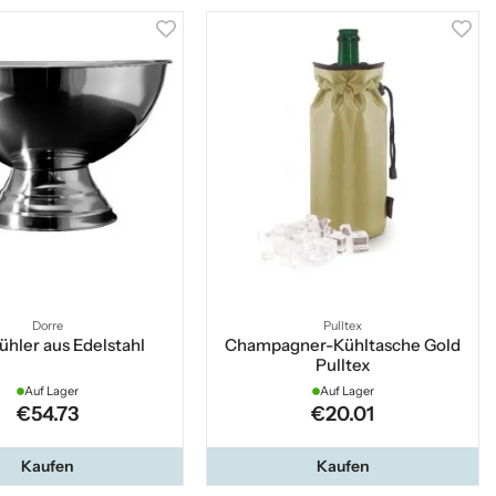
Dorre
Pulltex
hler aus Edelstahl
Champagner-Kühltasche Gold
Pulltex
Auf Lager
Auf Lager
€54.73
€20.01
Kaufen
Kaufen