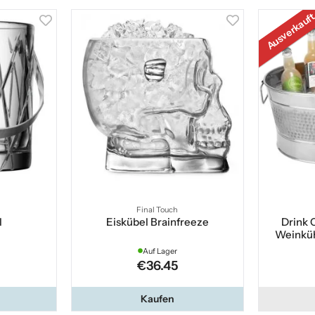
Ausverkauf
Final Touch
l
Eiskübel Brainfreeze
Drink 
Weinküh
Auf Lager
€36.45
Kaufen