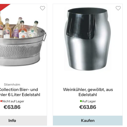
t
Stiernholm
Collection Bier- und
Weinkühler, gewölbt, aus
ler 6 Liter Edelstahl
Edelstahl
Nicht auf Lager
Auf Lager
€63.86
€63.86
Info
Kaufen