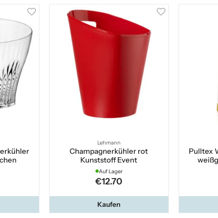
Lehmann
erkühler
Champagnerkühler rot
Pulltex 
schen
Kunststoff Event
weißg
Auf Lager
€12.70
Kaufen