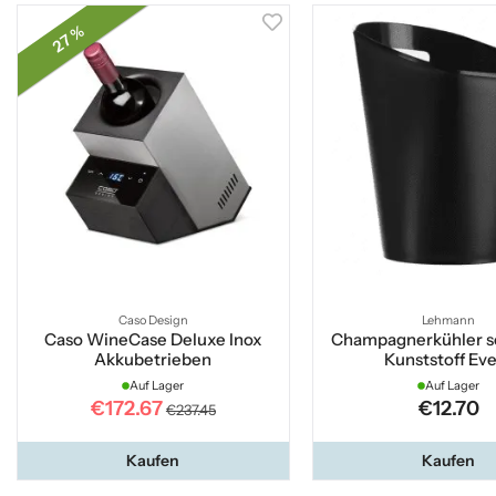
27 %
Caso Design
Lehmann
Caso WineCase Deluxe Inox
Champagnerkühler s
Akkubetrieben
Kunststoff Ev
Auf Lager
Auf Lager
€172.67
€12.70
€237.45
Kaufen
Kaufen