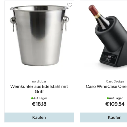
nordicbar
Caso Design
Weinkühler aus Edelstahl mit
Caso WineCase One
Griff
Auf Lager
Auf Lager
€18.18
€109.54
Kaufen
Kaufen