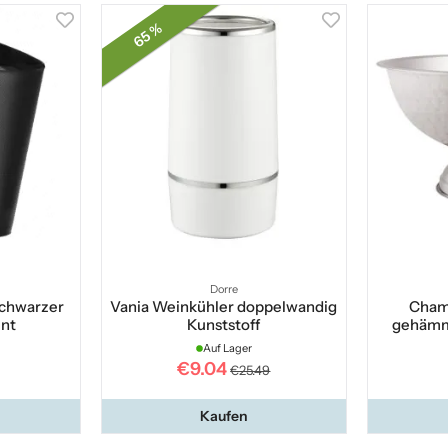
65 %
Dorre
chwarzer
Vania Weinkühler doppelwandig
Cham
ent
Kunststoff
gehämme
Auf Lager
€9.04
€25.49
Kaufen