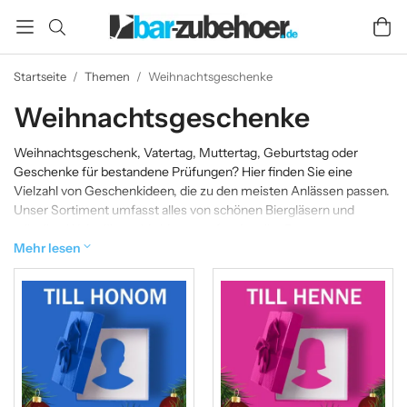
Startseite
/
Themen
/
Weihnachtsgeschenke
Weihnachtsgeschenke
Weihnachtsgeschenk, Vatertag, Muttertag, Geburtstag oder
Geschenke für bestandene Prüfungen? Hier finden Sie eine
Vielzahl von Geschenkideen, die zu den meisten Anlässen passen.
Unser Sortiment umfasst alles von schönen Biergläsern und
stilvollen Weingläsern bis hin zu professioneller Barausstattung
und lustigen Trinkspielen. Darüber hinaus haben wir schöne Wein-
Mehr lesen
und Champagnergläser, Karaffen, Weinöffner und spezielle Bier-,
Wein- und Whiskygläser im Sortiment. Schauen Sie sich unsere
große Auswahl an verschiedenen Geschenkboxen an.