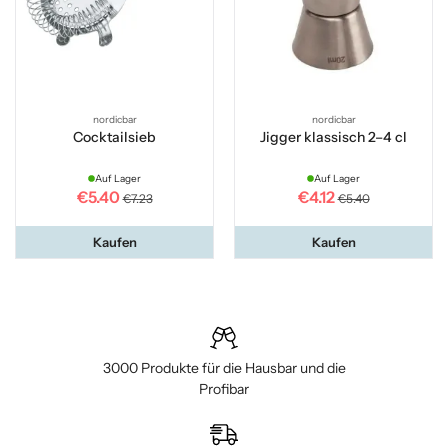
nordicbar
nordicbar
Cocktailsieb
Jigger klassisch 2–4 cl
Auf Lager
Auf Lager
€5.40
€4.12
€7.23
€5.40
Kaufen
Kaufen
3000 Produkte für die Hausbar und die
Profibar