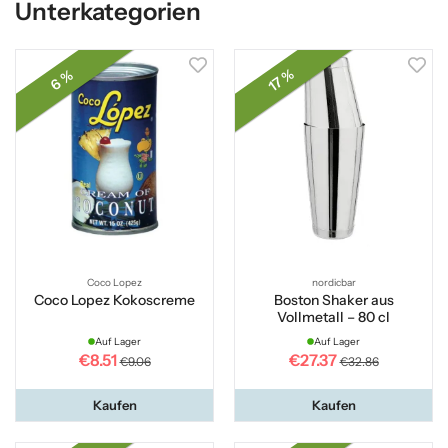
Unterkategorien
17 %
6 %
Coco Lopez
nordicbar
Coco Lopez Kokoscreme
Boston Shaker aus
Vollmetall – 80 cl
Auf Lager
Auf Lager
€8.51
€27.37
€9.06
€32.86
Kaufen
Kaufen