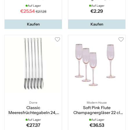
Auf Lager
Auf Lager
€25.54
€2.29
€27.28
Kaufen
Kaufen
Dorre
Modern House
Classic
Soft Pink Flute
Meeresfrüchtegabeln 24,5
Champagnergläser 22 cl
cm – 6er-Pack
4er-Pack
Auf Lager
Auf Lager
€27.37
€36.53