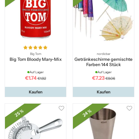
Big Tom
nordicbar
Big Tom Bloody Mary-Mix
Getränkeschirme gemischte
Farben 144 Stück
Auf Lager
Auf Lager
€1.74
€7.23
€1.92
€9.06
Kaufen
Kaufen
24 %
25 %