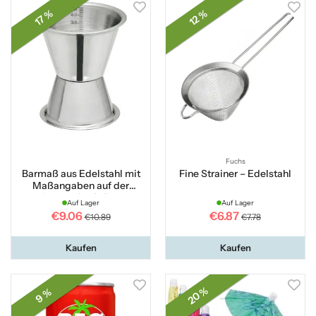
17 %
12 %
Fuchs
Barmaß aus Edelstahl mit
Fine Strainer – Edelstahl
Maßangaben auf der
Innenseite 3–5 cl
Auf Lager
Auf Lager
€9.06
€6.87
€10.89
€7.78
Kaufen
Kaufen
20 %
9 %