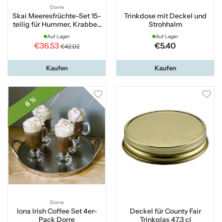
Dorre
Skai Meeresfrüchte-Set 15-
Trinkdose mit Deckel und
teilig für Hummer, Krabben
Strohhalm
und Krebse
Auf Lager
Auf Lager
€36.53
€5.40
€42.02
Kaufen
Kaufen
6 %
Dorre
Iona Irish Coffee Set 4er-
Deckel für County Fair
Pack Dorre
Trinkglas 47,3 cl