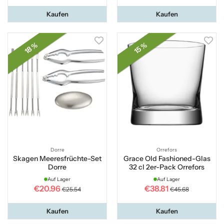
Kaufen
Kaufen
18 %
15 %
Dorre
Orrefors
Skagen Meeresfrüchte-Set
Grace Old Fashioned-Glas
Dorre
32 cl 2er-Pack Orrefors
Auf Lager
Auf Lager
€20.96
€38.81
€25.54
€45.68
Kaufen
Kaufen