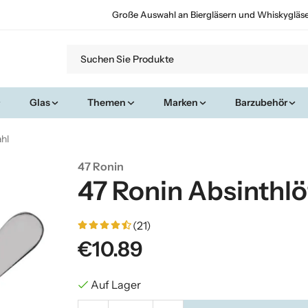
Große Auswahl an Biergläsern und Whiskygläs
Glas
Themen
Marken
Barzubehör
ahl
47 Ronin
47 Ronin Absinthlö
(21)
€10.89
Auf Lager