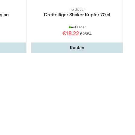
nordicbar
rgian
Dreiteiliger Shaker Kupfer 70 cl
Auf Lager
€18.22
€25.54
Kaufen