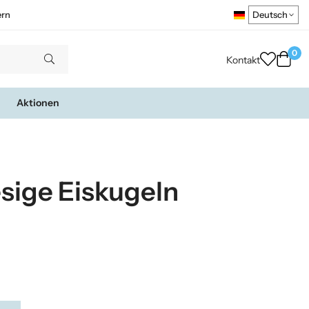
ern
0
Kontakt
Aktionen
esige Eiskugeln