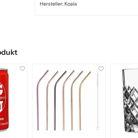
Hersteller: Koala
odukt