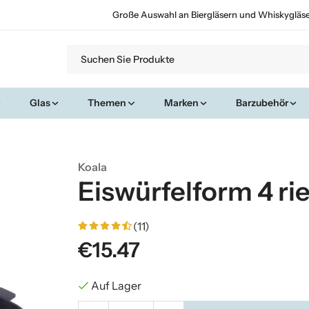
Große Auswahl an Biergläsern und Whiskygläs
Glas
Themen
Marken
Barzubehör
Koala
Eiswürfelform 4 ri
(11)
€15.47
Auf Lager