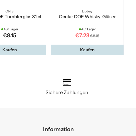
ONIS
Libbey
F Tumblerglas 31 cl
Ocular DOF Whisky-Gläser
Auf Lager
Auf Lager
€8.15
€7.23
€8.15
Kaufen
Kaufen
Sichere Zahlungen
Information