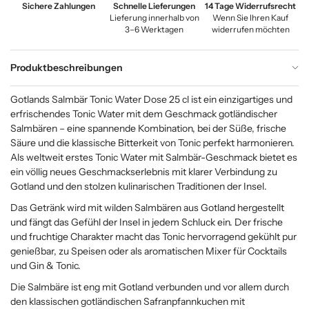
Sichere Zahlungen
Schnelle Lieferungen
14 Tage Widerrufsrecht
Lieferung innerhalb von
Wenn Sie Ihren Kauf
3–6 Werktagen
widerrufen möchten
Produktbeschreibungen
Gotlands Salmbär Tonic Water Dose 25 cl ist ein einzigartiges und
erfrischendes Tonic Water mit dem Geschmack gotländischer
Salmbären – eine spannende Kombination, bei der Süße, frische
Säure und die klassische Bitterkeit von Tonic perfekt harmonieren.
Als weltweit erstes Tonic Water mit Salmbär-Geschmack bietet es
ein völlig neues Geschmackserlebnis mit klarer Verbindung zu
Gotland und den stolzen kulinarischen Traditionen der Insel.
Das Getränk wird mit wilden Salmbären aus Gotland hergestellt
und fängt das Gefühl der Insel in jedem Schluck ein. Der frische
und fruchtige Charakter macht das Tonic hervorragend gekühlt pur
genießbar, zu Speisen oder als aromatischen Mixer für Cocktails
und Gin & Tonic.
Die Salmbäre ist eng mit Gotland verbunden und vor allem durch
den klassischen gotländischen Safranpfannkuchen mit