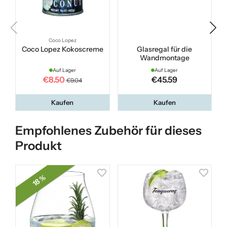
Coco Lopez
Coco Lopez Kokoscreme
Glasregal für die
Wandmontage
Auf Lager
Auf Lager
€8.50
€45.59
€9.04
Kaufen
Kaufen
Empfohlenes Zubehör für dieses
Produkt
18 %