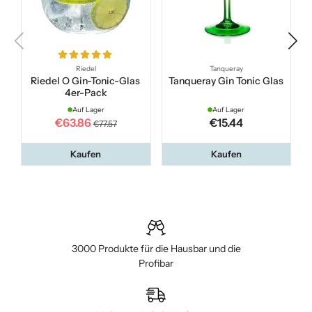
Riedel
Tanqueray
Riedel O Gin-Tonic-Glas
Tanqueray Gin Tonic Glas
4er-Pack
Auf Lager
Auf Lager
€63.86
€15.44
€77.57
Kaufen
Kaufen
3000 Produkte für die Hausbar und die
Profibar