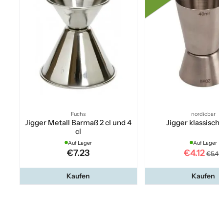
Fuchs
nordicbar
Jigger Metall Barmaß 2 cl und 4
Jigger klassisch
cl
Auf Lager
Auf Lager
€7.23
€4.12
€5.
Kaufen
Kaufen