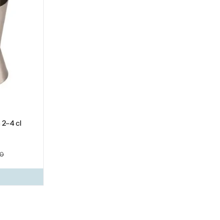
 2–4 cl
40