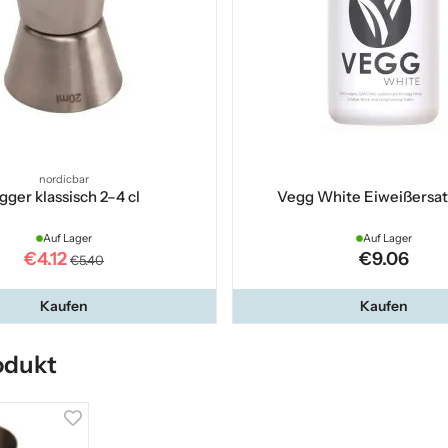
nordicbar
igger klassisch 2–4 cl
Vegg White Eiweißersatz
Auf Lager
Auf Lager
€4.12
€9.06
€5.40
Kaufen
Kaufen
odukt