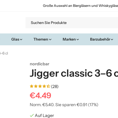
Große Auswahl an Biergläsern und Whiskygläs
Glas
Themen
Marken
Barzubehör
3–6 cl
nordicbar
Jigger classic 3–6 c
(28)
€4.49
Norm.
€5.40
. Sie sparen
€0.91
(
17
%)
Auf Lager