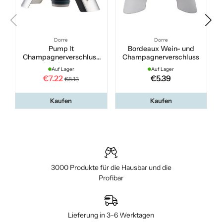
Dorre
Dorre
Pump It
Bordeaux Wein- und
Champagnerverschluss
Champagnerverschluss
C
mit Luftpumpe
Auf Lager
Auf Lager
€7.22
€5.39
€8.13
Kaufen
Kaufen
3000 Produkte für die Hausbar und die
Profibar
Lieferung in 3–6 Werktagen