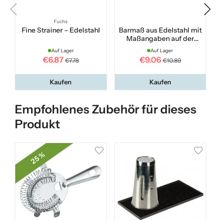
Fuchs
Fine Strainer – Edelstahl
Barmaß aus Edelstahl mit
Maßangaben auf der
Innenseite 3–5 cl
Auf Lager
Auf Lager
€6.87
€9.06
€7.78
€10.89
Kaufen
Kaufen
Empfohlenes Zubehör für dieses
Produkt
25 %