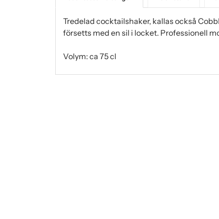
Tredelad cocktailshaker, kallas också Cobbler
försetts med en sil i locket. Professionell m
Volym: ca 75 cl