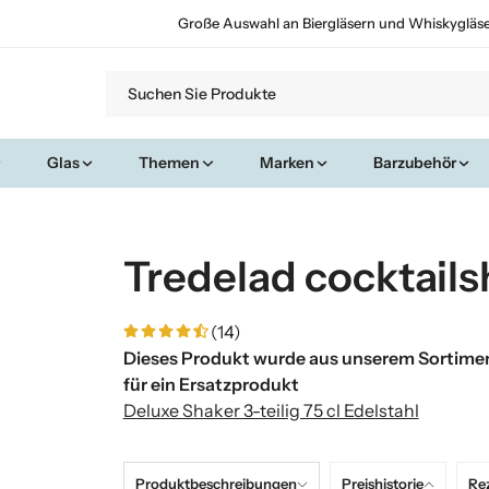
Große Auswahl an Biergläsern und Whiskygläs
Glas
Themen
Marken
Barzubehör
Tredelad cocktails
(14)
Dieses Produkt wurde aus unserem Sortimen
für ein Ersatzprodukt
Deluxe Shaker 3-teilig 75 cl Edelstahl
Produktbeschreibungen
Preishistorie
Re