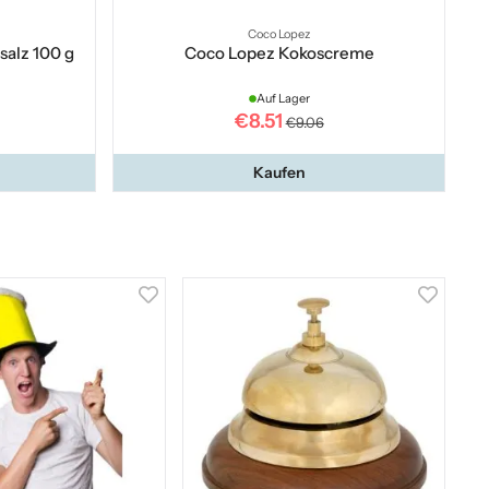
Coco Lopez
alz 100 g
Coco Lopez Kokoscreme
Auf Lager
€8.51
€9.06
Kaufen