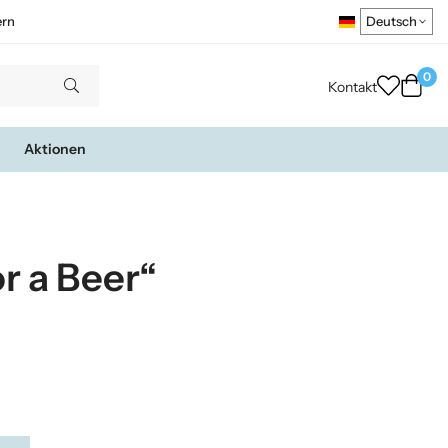
ern
0
Kontakt
Aktionen
r a Beer“