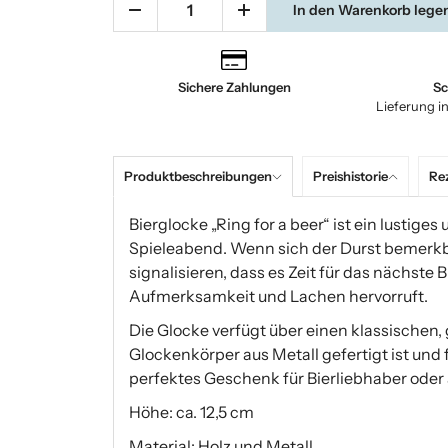
In den Warenkorb lege
Sichere Zahlungen
Sc
Lieferung i
Produktbeschreibungen
Preishistorie
Re
Bierglocke „Ring for a beer“ ist ein lustiges
Spieleabend. Wenn sich der Durst bemerkba
signalisieren, dass es Zeit für das nächste 
Aufmerksamkeit und Lachen hervorruft.
Die Glocke verfügt über einen klassischen, g
Glockenkörper aus Metall gefertigt ist und 
perfektes Geschenk für Bierliebhaber oder 
Höhe: ca. 12,5 cm
Material: Holz und Metall