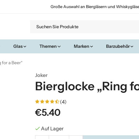
Große Auswahl an Biergläsern und Whiskygläs
Glas
Themen
Marken
Barzubehör
 for a Beer“
Joker
Bierglocke „Ring fo
(4)
€5.40
Auf Lager