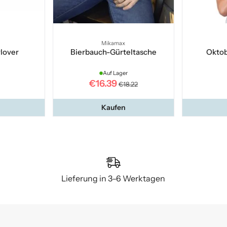
Mikamax
lover
Bierbauch-Gürteltasche
Oktob
Auf Lager
€16.39
€18.22
Kaufen
Lieferung in 3–6 Werktagen