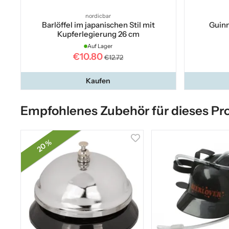
nordicbar
Barlöffel im japanischen Stil mit
Guinn
Kupferlegierung 26 cm
Auf Lager
€10.80
€12.72
Kaufen
Empfohlenes Zubehör für dieses Pr
20 %