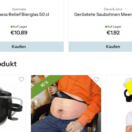
Guinness
Dave & Jons
ess Relief Bierglas 50 cl
Geröstete Saubohnen Meers
Auf Lager
Auf Lager
€10.89
€1.92
Kaufen
Kaufen
odukt
10 %