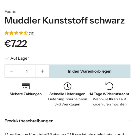
Fuchs
Muddler Kunststoff schwarz
(11)
€7.22
Auf Lager
In den Warenkorb legen
Sichere Zahlungen
Schnelle Lieferungen
14 Tage Widerrufsrecht
Lieferung innerhalb von
Wenn Sie Ihren Kauf
3–6 Werktagen
widerrufen möchten
Produktbeschreibungen
Muddler aus Kunststoff Schwarz 21,5 cm ist ein praktisches und