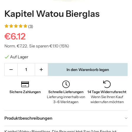
Kapitel Watou Bierglas
(3)
€6.12
Norm.
€7.22
. Sie sparen
€1.10
(
15
%)
Auf Lager
In den Warenkorb legen
Sichere Zahlungen
Schnelle Lieferungen
14 Tage Widerrufsrecht
Lieferung innerhalb von
Wenn Sie Ihren Kauf
3–6 Werktagen
widerrufen möchten
Produktbeschreibungen
Kapitel Watou Biergläser. Die Brauerei Het Sas/Van Eecke ist