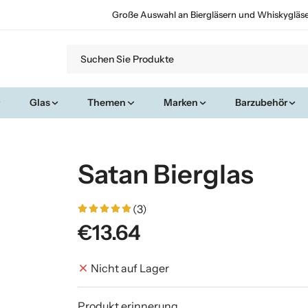
Große Auswahl an Biergläsern und Whiskygläs
Glas
Themen
Marken
Barzubehör
Satan Bierglas
(3)
€13.64
Nicht auf Lager
Produkt erinnerung