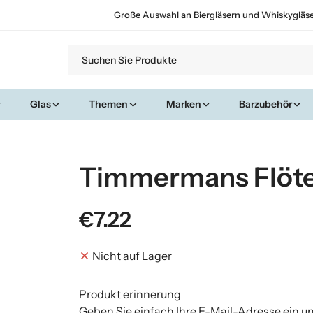
Große Auswahl an Biergläsern und Whiskygläs
Glas
Themen
Marken
Barzubehör
Timmermans Flöte
€7.22
Nicht auf Lager
Produkt erinnerung
Geben Sie einfach Ihre E-Mail-Adresse ein u