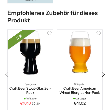
Empfohlenes Zubehör für dieses
Produkt
17 %
Spiegelau
Spiegelau
Craft Beer Stout-Glas 2er-
Craft Beer American
C
Pack
Wheat Bierglas 4er-Pack
Auf Lager
Auf Lager
€18.18
€41.02
€21.84