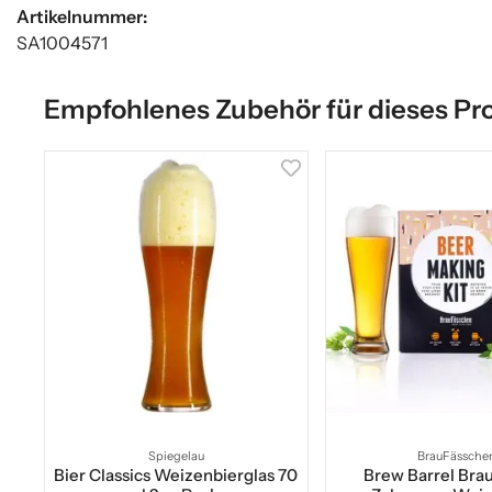
Artikelnummer:
SA1004571
Empfohlenes Zubehör für dieses Pr
Spiegelau
BrauFässche
Bier Classics Weizenbierglas 70
Brew Barrel Brau