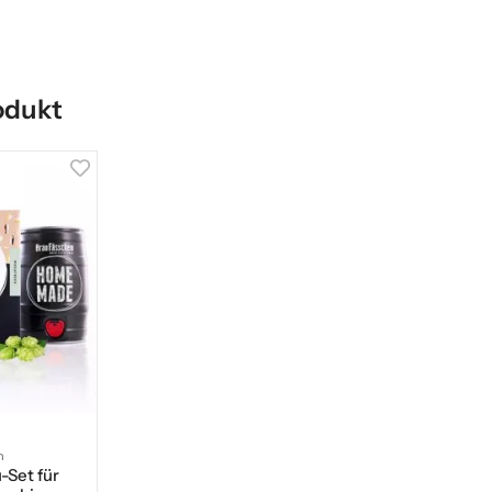
odukt
n
-Set für