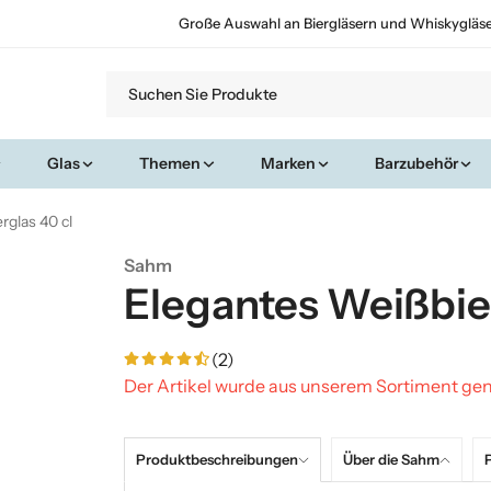
Große Auswahl an Biergläsern und Whiskygläs
Glas
Themen
Marken
Barzubehör
rglas 40 cl
Sahm
Elegantes Weißbier
(2)
Der Artikel wurde aus unserem Sortiment 
Produktbeschreibungen
Über die Sahm
P