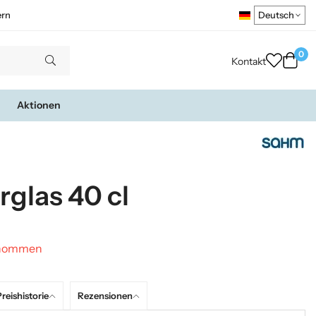
ern
0
Kontakt
Aktionen
glas 40 cl
genommen
reishistorie
Rezensionen