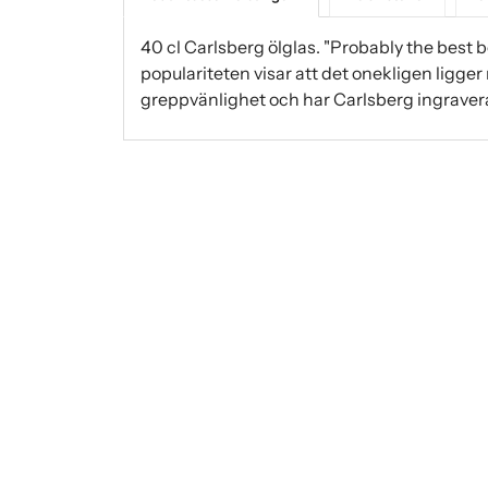
40 cl Carlsberg ölglas. "Probably the best b
populariteten visar att det onekligen ligger 
greppvänlighet och har Carlsberg ingravera