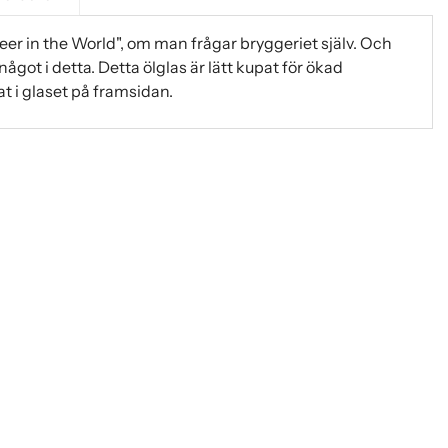
eer in the World", om man frågar bryggeriet själv. Och
något i detta. Detta ölglas är lätt kupat för ökad
t i glaset på framsidan.