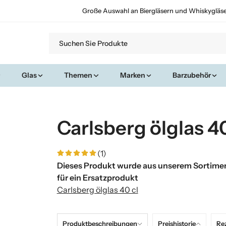
Große Auswahl an Biergläsern und Whiskygläs
Glas
Themen
Marken
Barzubehör
Carlsberg ölglas 40
(1)
Dieses Produkt wurde aus unserem Sortimen
für ein Ersatzprodukt
Carlsberg ölglas 40 cl
Produktbeschreibungen
Preishistorie
Re