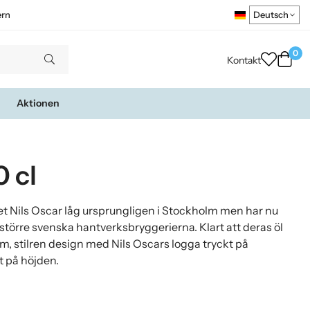
ern
0
Kontakt
Aktionen
0 cl
riet Nils Oscar låg ursprungligen i Stockholm men har nu
e större svenska hantverksbryggerierna. Klart att deras öl
ram, stilren design med Nils Oscars logga tryckt på
t på höjden.