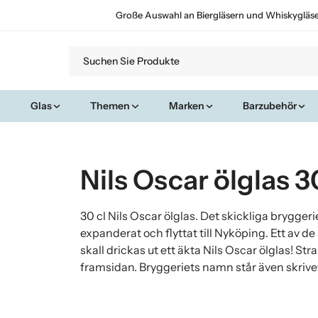
Große Auswahl an Biergläsern und Whiskygläs
Glas
Themen
Marken
Barzubehör
Nils Oscar ölglas 3
30 cl Nils Oscar ölglas. Det skickliga brygge
expanderat och flyttat till Nyköping. Ett av d
skall drickas ut ett äkta Nils Oscar ölglas! St
framsidan. Bryggeriets namn står även skrive