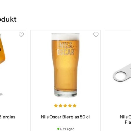
odukt
Bierglas
Nils Oscar Bierglas 50 cl
Nils 
Fl
Auf Lager