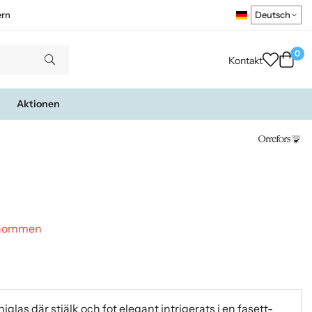
ern
0
Kontakt
Aktionen
genommen
iglas där stjälk och fot elegant intrigerats i en fasett-