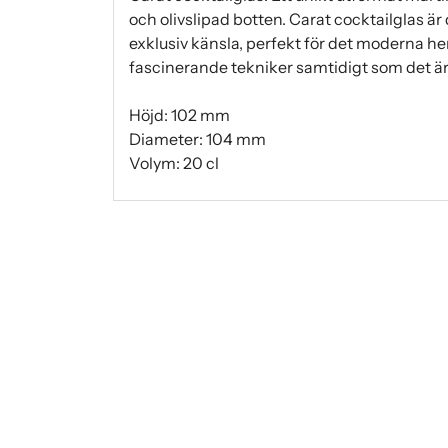
och olivslipad botten. Carat cocktailglas ä
exklusiv känsla, perfekt för det moderna h
fascinerande tekniker samtidigt som det är
Höjd: 102 mm
Diameter: 104 mm
Volym: 20 cl