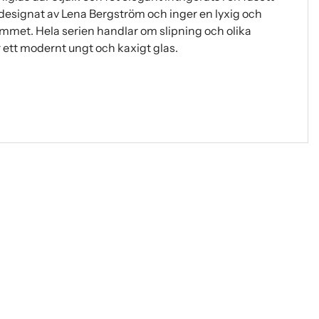
r designat av Lena Bergström och inger en lyxig och
emmet. Hela serien handlar om slipning och olika
 ett modernt ungt och kaxigt glas.