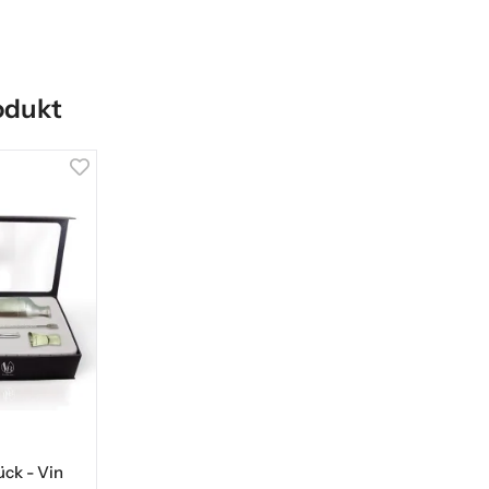
odukt
ück - Vin