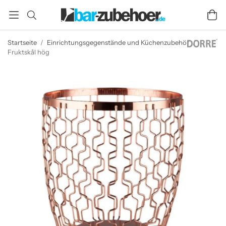
Startseite
/
Einrichtungsgegenstände und Küchenzubehör
/
Fruktskål hög