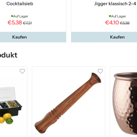
Cocktailsieb
Jigger klassisch 2–4 
Auf Lager
Auf Lager
€5.38
€4.10
€7.21
€5.38
Kaufen
Kaufen
odukt