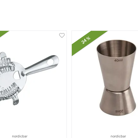
24 %
nordicbar
nordicbar