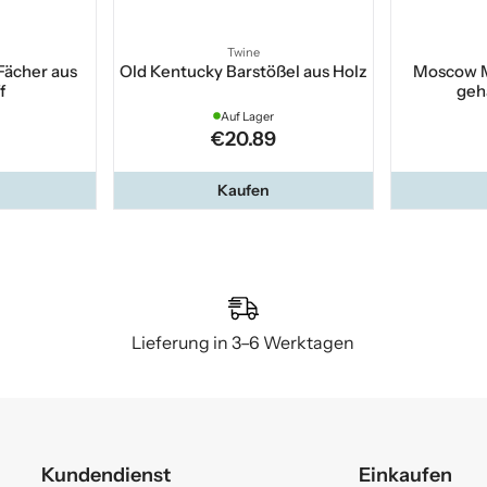
Twine
Fächer aus
Old Kentucky Barstößel aus Holz
Moscow M
f
geh
Auf Lager
€20.89
Kaufen
Lieferung in 3–6 Werktagen
Kundendienst
Einkaufen