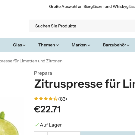
Große Auswahl an Biergläsern und Whiskygläs
Glas
Themen
Marken
Barzubehör
presse für Limetten und Zitronen
Prepara
Zitruspresse für L
(83)
€22.71
Auf Lager