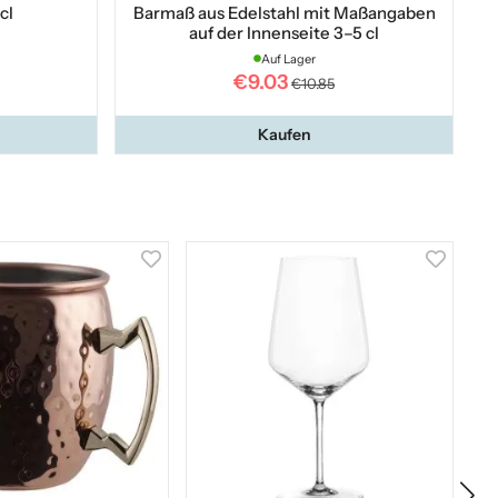
cl
Barmaß aus Edelstahl mit Maßangaben
Ch
auf der Innenseite 3–5 cl
Auf Lager
€9.03
€10.85
Kaufen