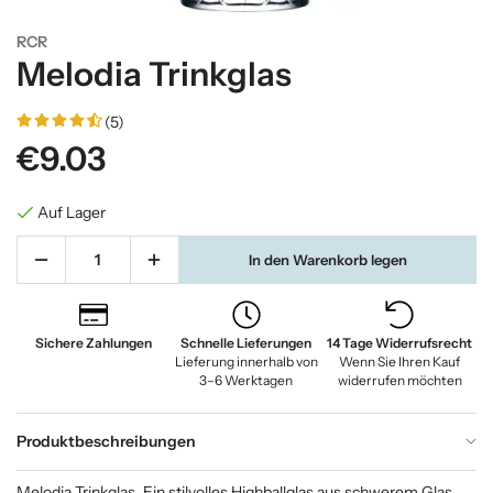
RCR
Melodia Trinkglas
(5)
€9.03
Auf Lager
In den Warenkorb legen
Sichere Zahlungen
Schnelle Lieferungen
14 Tage Widerrufsrecht
Lieferung innerhalb von
Wenn Sie Ihren Kauf
3–6 Werktagen
widerrufen möchten
Produktbeschreibungen
Melodia Trinkglas. Ein stilvolles Highballglas aus schwerem Glas