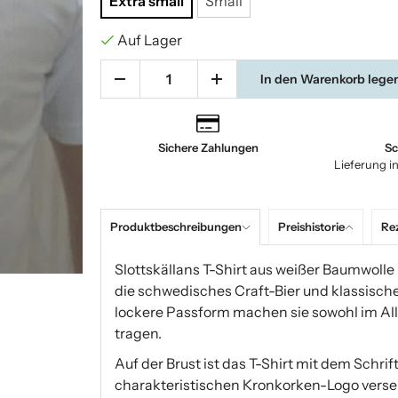
Extra small
Small
Auf Lager
In den Warenkorb lege
Sichere Zahlungen
Sc
Lieferung i
Produktbeschreibungen
Preishistorie
Re
Slottskällans T-Shirt aus weißer Baumwolle i
die schwedisches Craft-Bier und klassisch
lockere Passform machen sie sowohl im Al
tragen.
Auf der Brust ist das T-Shirt mit dem Schr
charakteristischen Kronkorken-Logo verseh