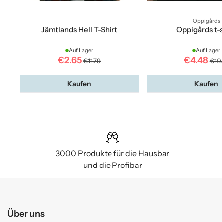
Oppigårds
Jämtlands Hell T-Shirt
Oppigårds t-s
Auf Lager
Auf Lager
€2.65
€4.48
€11.79
€10
Kaufen
Kaufen
3000 Produkte für die Hausbar
und die Profibar
Über uns