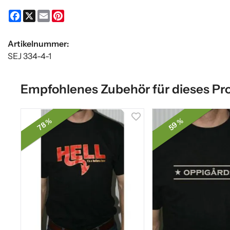
Facebook
X
Email
Pinterest
Artikelnummer:
SEJ 334-4-1
Empfohlenes Zubehör für dieses Pr
59 %
78 %