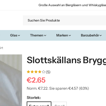
Große Auswahl an Biergläsern und Whiskygläs
Glas
Themen
Marken
Barzubehör
irt
Slottskällans Brygg
(5)
€2.65
Norm.
€7.22
. Sie sparen
€4.57
(
63
%)
Storlek: