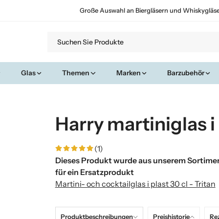
Große Auswahl an Biergläsern und Whiskygläs
Glas
Themen
Marken
Barzubehör
Harry martiniglas i 
(1)
Dieses Produkt wurde aus unserem Sortimen
für ein Ersatzprodukt
Martini- och cocktailglas i plast 30 cl - Tritan
Produktbeschreibungen
Preishistorie
Re