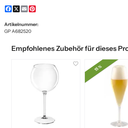
Facebook
X
Email
Pinterest
Artikelnummer:
GP A682520
Empfohlenes Zubehör für dieses Pr
15 %