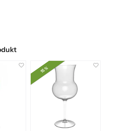
odukt
15 %