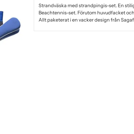
Strandväska med strandpingis-set. En stili
Beachtennis-set. Förutom huvudfacket och si
Allt paketerat i en vacker design från Saga