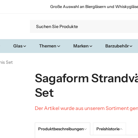
Große Auswahl an Biergläsern und Whiskygläs
Glas
Themen
Marken
Barzubehör
is Set
Sagaform Strandv
Set
Der Artikel wurde aus unserem Sortiment 
Produktbeschreibungen
Preishistorie