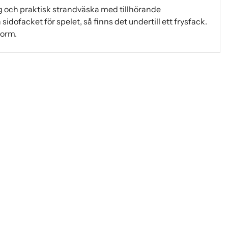
g och praktisk strandväska med tillhörande
dofacket för spelet, så finns det undertill ett frysfack.
form.