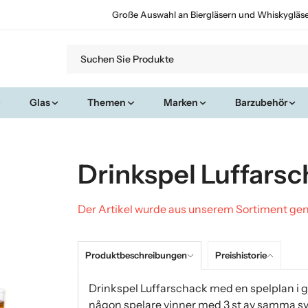
Große Auswahl an Biergläsern und Whiskygläs
Glas
Themen
Marken
Barzubehör
Drinkspel Luffars
Der Artikel wurde aus unserem Sortiment 
Produktbeschreibungen
Preishistorie
Drinkspel Luffarschack med en spelplan i 
någon spelare vinner med 3 st av samma symb