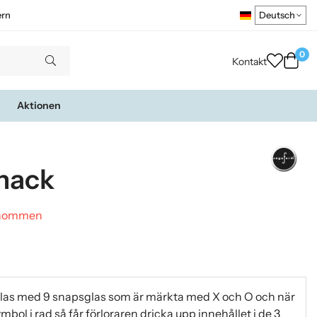
ern
0
Kontakt
Aktionen
chack
genommen
glas med 9 snapsglas som är märkta med X och O och när
ol i rad så får förloraren dricka upp innehållet i de 3