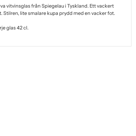
va vitvinsglas från Spiegelau i Tyskland. Ett vackert
. Stilren, lite smalare kupa prydd med en vacker fot.
e glas 42 cl.