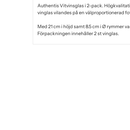
Authentis Vitvinsglas i 2-pack. Högkvalitati
vinglas vilandes på en välproportionerad fot
Med 21 cm i höjd samt 8.5 cm i Ø rymmer varj
Förpackningen innehåller 2 st vinglas.