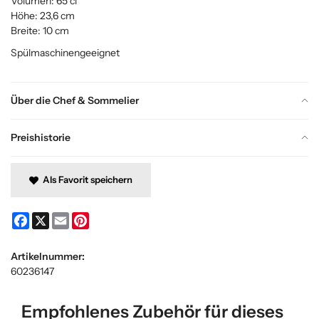
Volumen: 65 cl
Höhe: 23,6 cm
Breite: 10 cm
Spülmaschinengeeignet
Über die Chef & Sommelier
Preishistorie
Als Favorit speichern
Facebook
X
Email
Pinterest
Artikelnummer:
60236147
Empfohlenes Zubehör für dieses