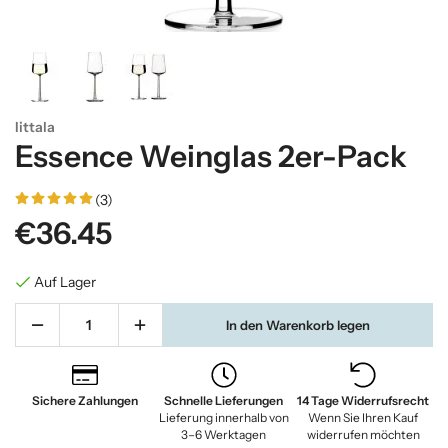
Iittala
Essence Weinglas 2er-Pack
(3)
€36.45
Auf Lager
In den Warenkorb legen
Sichere Zahlungen
Schnelle Lieferungen
14 Tage Widerrufsrecht
Lieferung innerhalb von
Wenn Sie Ihren Kauf
3–6 Werktagen
widerrufen möchten