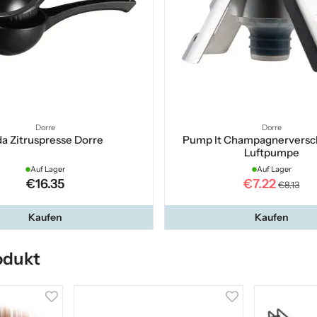
Dorre
Dorre
a Zitruspresse Dorre
Pump It Champagnerversch
Luftpumpe
Auf Lager
Auf Lager
€16.35
€7.22
€8.13
Kaufen
Kaufen
odukt