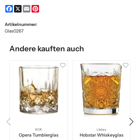
Facebook
X
Email
Pinterest
Artikelnummer:
Glas0267
Andere kauften auch
RCR
Libbey
Opera Tumblerglas
Hobstar Whiskeyglas