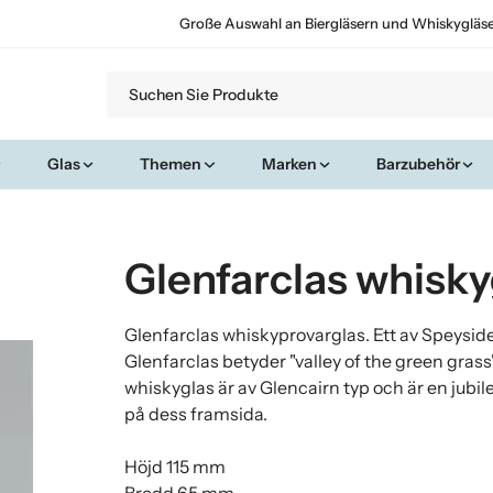
Große Auswahl an Biergläsern und Whiskygläs
Glas
Themen
Marken
Barzubehör
Glenfarclas whisky
Glenfarclas whiskyprovarglas. Ett av Speyside
Glenfarclas betyder "valley of the green grass
whiskyglas är av Glencairn typ och är en jubi
på dess framsida.
Höjd 115 mm