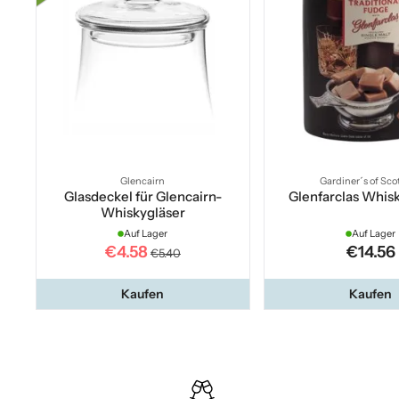
Glencairn
Gardiner´s of Sco
Glasdeckel für Glencairn-
Glenfarclas Whis
Whiskygläser
Auf Lager
Auf Lager
€4.58
€14.56
€5.40
Kaufen
Kaufen