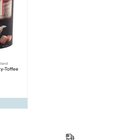
tland
ky-Toffee