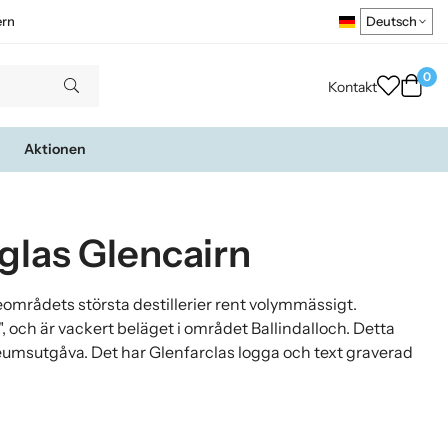
ern
0
Kontakt
Aktionen
glas Glencairn
områdets största destillerier rent volymmässigt.
", och är vackert beläget i området Ballindalloch. Detta
leumsutgåva. Det har Glenfarclas logga och text graverad