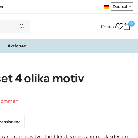
ern
0
Kontakt
Aktionen
et 4 olika motiv
genommen
zensionen
sti är en serie av fyra tumblerglas med samma glasdesign