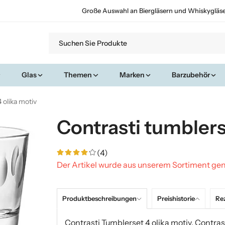
Große Auswahl an Biergläsern und Whiskygläs
Glas
Themen
Marken
Barzubehör
 olika motiv
Contrasti tumblers
(4)
Der Artikel wurde aus unserem Sortiment 
Produktbeschreibungen
Preishistorie
Re
Contrasti Tumblerset 4 olika motiv. Contra