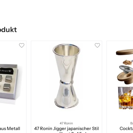
odukt
47 Ronin
B
aus Metall
47 Ronin Jigger japanischer Stil
Cockt