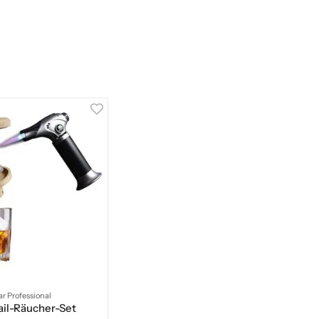
ar Professional
ail-Räucher-Set