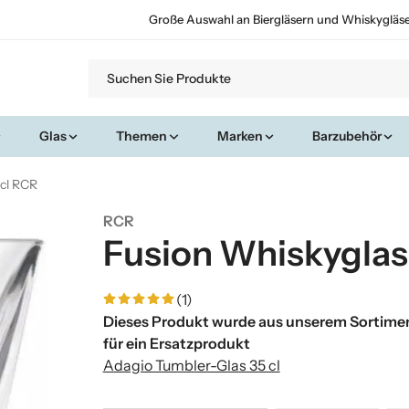
Große Auswahl an Biergläsern und Whiskygläs
Glas
Themen
Marken
Barzubehör
 cl RCR
RCR
Fusion Whiskyglas
(1)
Dieses Produkt wurde aus unserem Sortimen
für ein Ersatzprodukt
Adagio Tumbler-Glas 35 cl