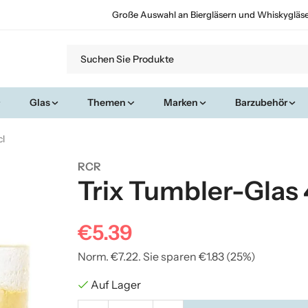
Große Auswahl an Biergläsern und Whiskygläs
Glas
Themen
Marken
Barzubehör
cl
RCR
Trix Tumbler-Glas 
€5.39
Norm.
€7.22
. Sie sparen
€1.83
(
25
%)
Auf Lager